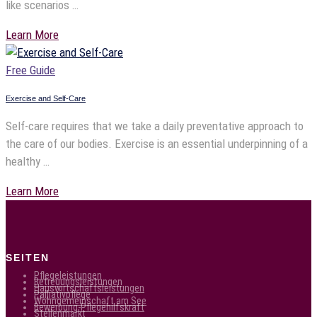
like scenarios …
Learn More
Free Guide
Exercise and Self-Care
Self-care requires that we take a daily preventative approach to
the care of our bodies. Exercise is an essential underpinning of a
healthy …
Learn More
SEITEN
Pflegeleistungen
Betreuungsleistungen
Hauswirtschaftsleistungen
Palliativpflege
Wohngemeinschaft am See
Bewerbung-Pflegehilfskraft
Stellenmarkt