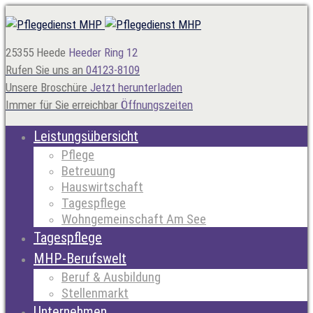
25355 Heede
Heeder Ring 12
Rufen Sie uns an
04123-8109
Unsere Broschüre
Jetzt herunterladen
Immer für Sie erreichbar
Öffnungszeiten
Leistungsübersicht
Pflege
Betreuung
Hauswirtschaft
Tagespflege
Wohngemeinschaft Am See
Tagespflege
MHP-Berufswelt
Beruf & Ausbildung
Stellenmarkt
Unternehmen