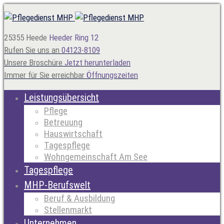
25355 Heede
Heeder Ring 12
Rufen Sie uns an
04123-8109
Unsere Broschüre
Jetzt herunterladen
Immer für Sie erreichbar
Öffnungszeiten
Leistungsübersicht
Pflege
Betreuung
Hauswirtschaft
Tagespflege
Wohngemeinschaft Am See
Tagespflege
MHP-Berufswelt
Beruf & Ausbildung
Stellenmarkt
Unternehmen