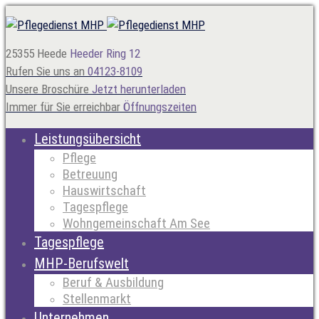
25355 Heede
Heeder Ring 12
Rufen Sie uns an
04123-8109
Unsere Broschüre
Jetzt herunterladen
Immer für Sie erreichbar
Öffnungszeiten
Leistungsübersicht
Pflege
Betreuung
Hauswirtschaft
Tagespflege
Wohngemeinschaft Am See
Tagespflege
MHP-Berufswelt
Beruf & Ausbildung
Stellenmarkt
Unternehmen