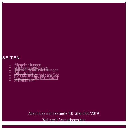
SEITEN
Pflegeleistungen
Betreuungsleistungen
Hauswirtschaftsleistungen
Palliativpflege
Wohngemeinschaft am See
Bewerbung-Pflegehilfskraft
Stellenmarkt
Abschluss mit Bestnote 1,0. Stand 06/2019.
Weitere Informationen
hier