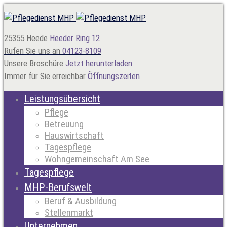
25355 Heede
Heeder Ring 12
Rufen Sie uns an
04123-8109
Unsere Broschüre
Jetzt herunterladen
Immer für Sie erreichbar
Öffnungszeiten
Leistungsübersicht
Pflege
Betreuung
Hauswirtschaft
Tagespflege
Wohngemeinschaft Am See
Tagespflege
MHP-Berufswelt
Beruf & Ausbildung
Stellenmarkt
Unternehmen