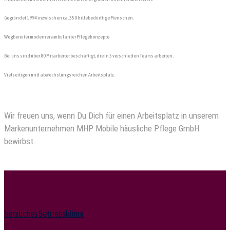
Gegründet 1994 inzwischen ca. 350 hilfebedürftige Menschen.
Wegbereiter moderner ambulanter Pflegekonzepte
Bei uns sind über 80 Mitarbeiter beschäftigt, die in 5 verschieden Teams arbeiten.
Vielseitigen und abwechslungsreichen Arbeitsplatz.
Wir freuen uns, wenn Du Dich für einen Arbeitsplatz in unserem
Markenunternehmen MHP Mobile häusliche Pflege GmbH
bewirbst.
herzliches Betriebsklima